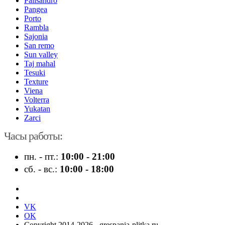
Palisandro
Pangea
Porto
Rambla
Sajonia
San remo
Sun valley
Taj mahal
Tesuki
Texture
Viena
Volterra
Yukatan
Zarci
Часы работы:
пн. - пт.:
10:00 - 21:00
сб. - вс.:
10:00 - 18:00
VK
OK
Copyright 2014-2026 - grespania-plitka.ru