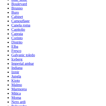
Boulevard
Brunno
Buro
Cabinet
Camouflage
Canela roma
Capitolio
Capraia
Corinto
Distrito
Elba
Fresco
Galvanic toledo
Iceberg
Imperial ambar
Indiana
Izmir
Jungla
Kioto
Malmo
Marmorea
Mitica
Moma
Nero ardi