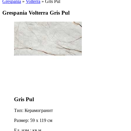
Grespania
»
Volterra
» Gris Pul
Grespania Volterra Gris Pul
Gris Pul
Тип: Керамогранит
Размер: 59 x 119 см
Ед. изм.: кв.м.