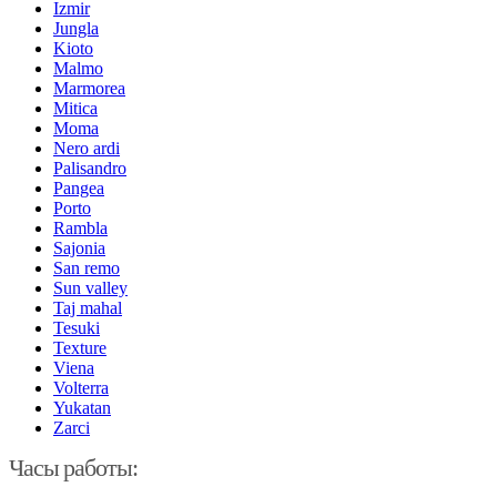
Izmir
Jungla
Kioto
Malmo
Marmorea
Mitica
Moma
Nero ardi
Palisandro
Pangea
Porto
Rambla
Sajonia
San remo
Sun valley
Taj mahal
Tesuki
Texture
Viena
Volterra
Yukatan
Zarci
Часы работы: