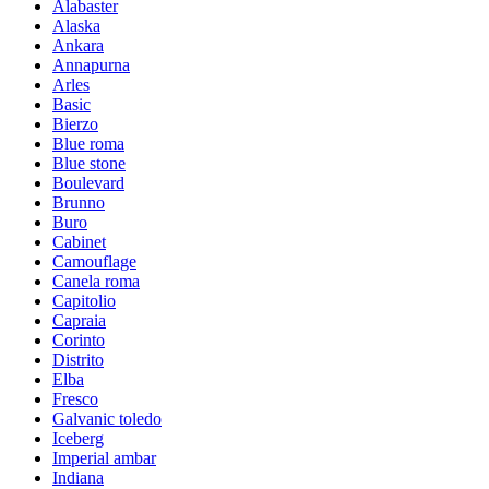
Alabaster
Alaska
Ankara
Annapurna
Arles
Basic
Bierzo
Blue roma
Blue stone
Boulevard
Brunno
Buro
Cabinet
Camouflage
Canela roma
Capitolio
Capraia
Corinto
Distrito
Elba
Fresco
Galvanic toledo
Iceberg
Imperial ambar
Indiana