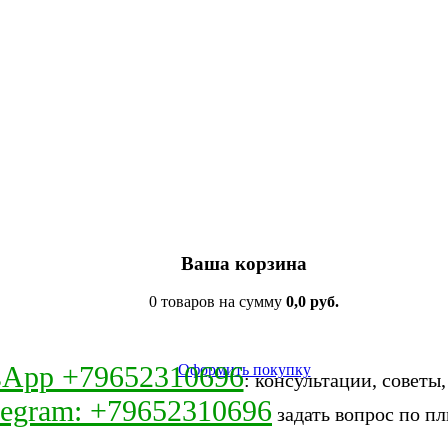
Ваша корзина
0 товаров на сумму
0,0 руб.
sApp +79652310696
Оформить покупку
: консультации, советы
legram: +79652310696
задать вопрос по пл