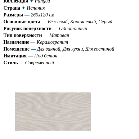
Коллекция
✦
Pangea
Страна
✦
Испания
Размеры
—
260х120 см
Основные цвета
—
Бежевый, Коричневый, Серый
Рисунок поверхности
—
Однотонный
Тип поверхности
—
Матовая
Назначение
—
Керамогранит
Помещение
—
Для ванной, Для кухни, Для гостиной
Имитация
—
Под бетон
Стиль
—
Современный