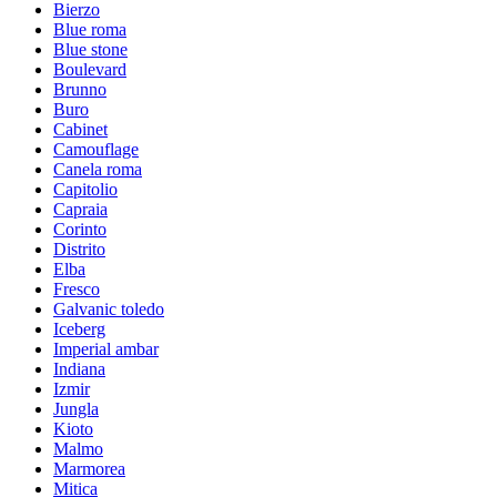
Bierzo
Blue roma
Blue stone
Boulevard
Brunno
Buro
Cabinet
Camouflage
Canela roma
Capitolio
Capraia
Corinto
Distrito
Elba
Fresco
Galvanic toledo
Iceberg
Imperial ambar
Indiana
Izmir
Jungla
Kioto
Malmo
Marmorea
Mitica