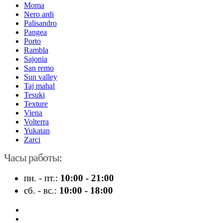
Moma
Nero ardi
Palisandro
Pangea
Porto
Rambla
Sajonia
San remo
Sun valley
Taj mahal
Tesuki
Texture
Viena
Volterra
Yukatan
Zarci
Часы работы:
пн. - пт.:
10:00 - 21:00
сб. - вс.:
10:00 - 18:00