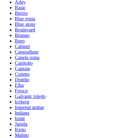
Arles
Basic
Bierzo
Blue roma
Blue stone
Boulevard
Brunno
Buro
Cabinet
Camouflage
Canela roma
Capitolio
Capraia
Corinto
Distrito
Elba
Fresco
Galvanic toledo
Iceberg
Imperial ambar
Indiana
Izmir
Jungla
Kioto
Malmo