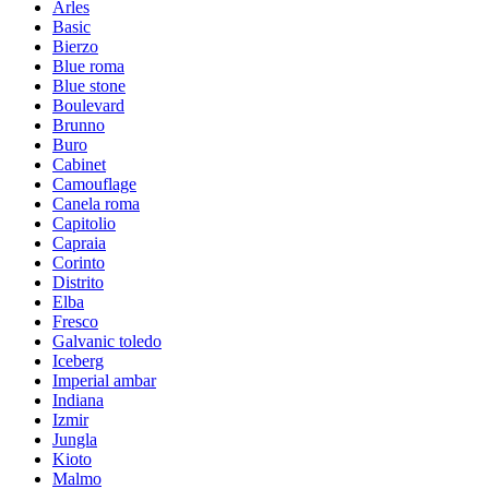
Arles
Basic
Bierzo
Blue roma
Blue stone
Boulevard
Brunno
Buro
Cabinet
Camouflage
Canela roma
Capitolio
Capraia
Corinto
Distrito
Elba
Fresco
Galvanic toledo
Iceberg
Imperial ambar
Indiana
Izmir
Jungla
Kioto
Malmo