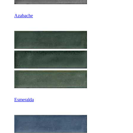
Azabache
Esmeralda