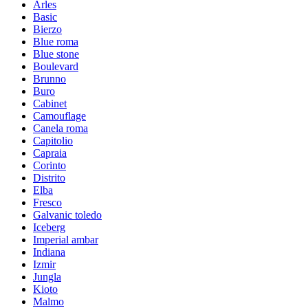
Arles
Basic
Bierzo
Blue roma
Blue stone
Boulevard
Brunno
Buro
Cabinet
Camouflage
Canela roma
Capitolio
Capraia
Corinto
Distrito
Elba
Fresco
Galvanic toledo
Iceberg
Imperial ambar
Indiana
Izmir
Jungla
Kioto
Malmo