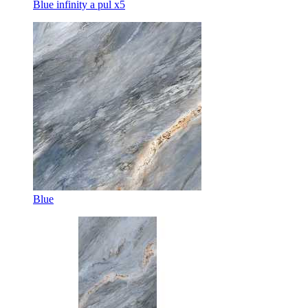
Blue infinity a pul x5
Blue