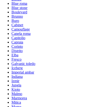
Blue roma
Blue stone
Boulevard
Brunno
Buro
Cabinet
Camouflage
Canela roma
Capitolio
Capraia
Corinto
Distrito
Elba
Fresco
Galvanic toledo
Iceberg
Imperial ambar
Indiana
Izmir
Jungla
Kioto
Malmo
Marmorea
Mitica
Moma