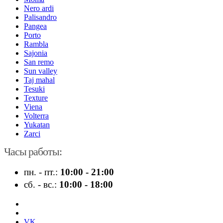
Nero ardi
Palisandro
Pangea
Porto
Rambla
Sajonia
San remo
Sun valley
Taj mahal
Tesuki
Texture
Viena
Volterra
Yukatan
Zarci
Часы работы:
пн. - пт.:
10:00 - 21:00
сб. - вс.:
10:00 - 18:00
VK