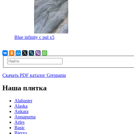
Blue infinity c pul x5
Скачать PDF каталог Grespania
Наша плитка
Alabaster
Alaska
Ankara
Annapurna
Arles
Basic
Bierzo