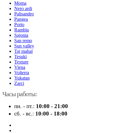
Moma
Nero ardi
Palisandro
Pangea
Porto
Rambla
Sajonia
San remo
Sun valley
Taj mahal
Tesuki
Texture
Viena
Volterra
Yukatan
Zarci
Часы работы:
пн. - пт.:
10:00 - 21:00
сб. - вс.:
10:00 - 18:00