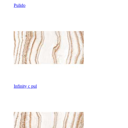
Pulido
Infinity c pul