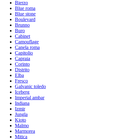
Bierzo
Blue roma
Blue stone
Boulevard
Brunno
Buro
Cabinet
Camouflage
Canela roma
Capitolio
Capraia
Corinto
Distrito
Elba
Fresco
Galvanic toledo
Iceberg
Imperial ambar
Indiana
Izmir
Jungla
Kioto
Malmo
Marmorea
Mitica