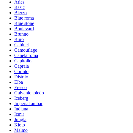
Arles
Basic
Bierzo
Blue roma
Blue stone
Boulevard
Brunno
Buro
Cabinet
Camouflage
Canela roma
Capitolio
Capraia
Corinto
Distrito
Elba
Fresco
Galvanic toledo
Iceberg
Imperial ambar
Indiana
Izmir
Jungla
Kioto
Malmo