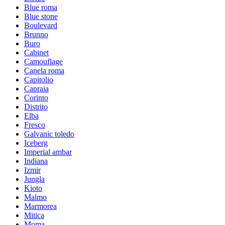
Blue roma
Blue stone
Boulevard
Brunno
Buro
Cabinet
Camouflage
Canela roma
Capitolio
Capraia
Corinto
Distrito
Elba
Fresco
Galvanic toledo
Iceberg
Imperial ambar
Indiana
Izmir
Jungla
Kioto
Malmo
Marmorea
Mitica
Moma