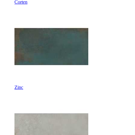
Corten
Zinc