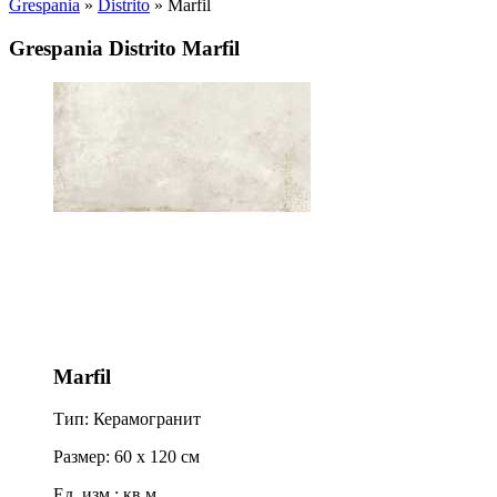
Grespania
»
Distrito
» Marfil
Grespania Distrito Marfil
Marfil
Тип: Керамогранит
Размер: 60 x 120 см
Ед. изм.: кв.м.