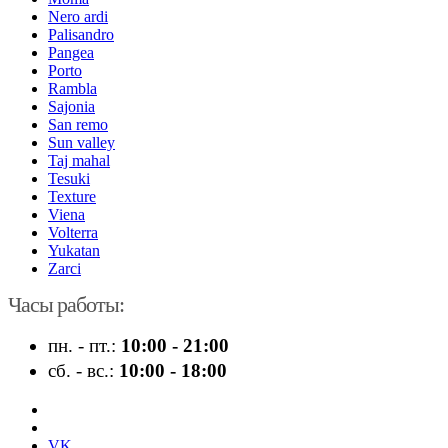
Nero ardi
Palisandro
Pangea
Porto
Rambla
Sajonia
San remo
Sun valley
Taj mahal
Tesuki
Texture
Viena
Volterra
Yukatan
Zarci
Часы работы:
пн. - пт.:
10:00 - 21:00
сб. - вс.:
10:00 - 18:00
VK