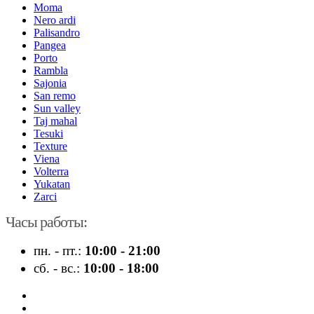
Moma
Nero ardi
Palisandro
Pangea
Porto
Rambla
Sajonia
San remo
Sun valley
Taj mahal
Tesuki
Texture
Viena
Volterra
Yukatan
Zarci
Часы работы:
пн. - пт.:
10:00 - 21:00
сб. - вс.:
10:00 - 18:00