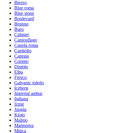
Bierzo
Blue roma
Blue stone
Boulevard
Brunno
Buro
Cabinet
Camouflage
Canela roma
Capitolio
Capraia
Corinto
Distrito
Elba
Fresco
Galvanic toledo
Iceberg
Imperial ambar
Indiana
Izmir
Jungla
Kioto
Malmo
Marmorea
Mitica