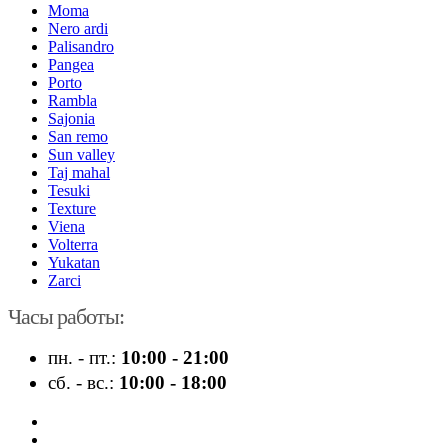
Moma
Nero ardi
Palisandro
Pangea
Porto
Rambla
Sajonia
San remo
Sun valley
Taj mahal
Tesuki
Texture
Viena
Volterra
Yukatan
Zarci
Часы работы:
пн. - пт.:
10:00 - 21:00
сб. - вс.:
10:00 - 18:00