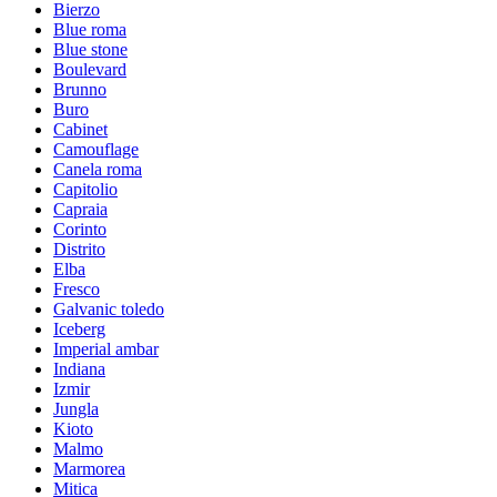
Bierzo
Blue roma
Blue stone
Boulevard
Brunno
Buro
Cabinet
Camouflage
Canela roma
Capitolio
Capraia
Corinto
Distrito
Elba
Fresco
Galvanic toledo
Iceberg
Imperial ambar
Indiana
Izmir
Jungla
Kioto
Malmo
Marmorea
Mitica