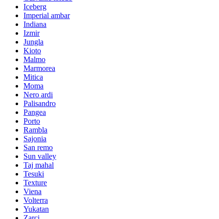
Iceberg
Imperial ambar
Indiana
Izmir
Jungla
Kioto
Malmo
Marmorea
Mitica
Moma
Nero ardi
Palisandro
Pangea
Porto
Rambla
Sajonia
San remo
Sun valley
Taj mahal
Tesuki
Texture
Viena
Volterra
Yukatan
Zarci