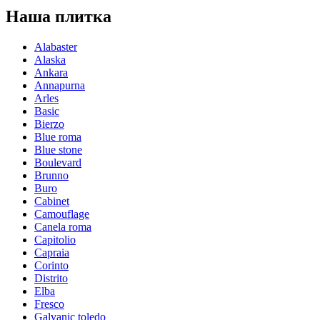
Наша плитка
Alabaster
Alaska
Ankara
Annapurna
Arles
Basic
Bierzo
Blue roma
Blue stone
Boulevard
Brunno
Buro
Cabinet
Camouflage
Canela roma
Capitolio
Capraia
Corinto
Distrito
Elba
Fresco
Galvanic toledo