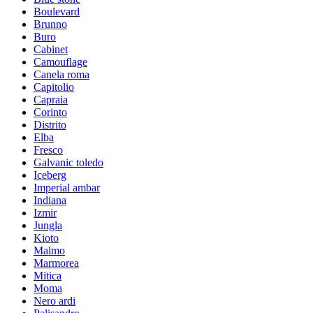
Boulevard
Brunno
Buro
Cabinet
Camouflage
Canela roma
Capitolio
Capraia
Corinto
Distrito
Elba
Fresco
Galvanic toledo
Iceberg
Imperial ambar
Indiana
Izmir
Jungla
Kioto
Malmo
Marmorea
Mitica
Moma
Nero ardi