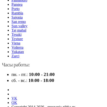
Palisandro
Pangea
Porto
Rambla
Sajonia
San remo
Sun valley
Taj mahal
Tesuki
Texture
Viena
Volterra
Yukatan
Zarci
Часы работы:
пн. - пт.:
10:00 - 21:00
сб. - вс.:
10:00 - 18:00
VK
OK
Copyright 2014-2026 - grespania-plitka.ru