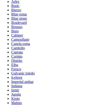
Arles
Basic
Bierzo
Blue roma
Blue stone
Boulevard
Brunno
Buro
Cabinet
Camouflage
Canela roma
Capitolio
Capraia
Corinto
Distrito
Elba
Fresco
Galvanic toledo
Iceberg
Imperial ambar
Indiana
Izmir
Jungla
Kioto
Malmo