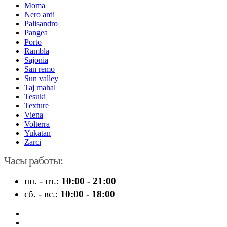
Moma
Nero ardi
Palisandro
Pangea
Porto
Rambla
Sajonia
San remo
Sun valley
Taj mahal
Tesuki
Texture
Viena
Volterra
Yukatan
Zarci
Часы работы:
пн. - пт.:
10:00 - 21:00
сб. - вс.:
10:00 - 18:00