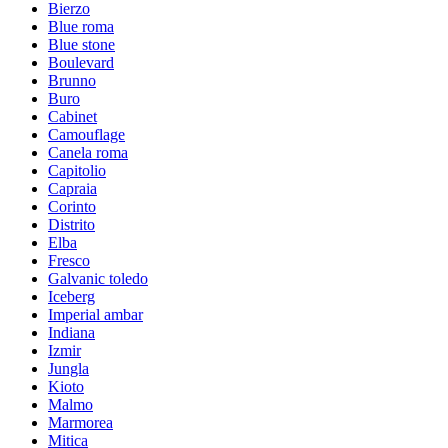
Bierzo
Blue roma
Blue stone
Boulevard
Brunno
Buro
Cabinet
Camouflage
Canela roma
Capitolio
Capraia
Corinto
Distrito
Elba
Fresco
Galvanic toledo
Iceberg
Imperial ambar
Indiana
Izmir
Jungla
Kioto
Malmo
Marmorea
Mitica