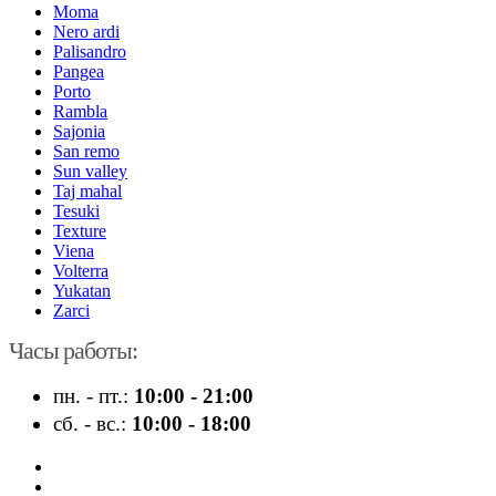
Moma
Nero ardi
Palisandro
Pangea
Porto
Rambla
Sajonia
San remo
Sun valley
Taj mahal
Tesuki
Texture
Viena
Volterra
Yukatan
Zarci
Часы работы:
пн. - пт.:
10:00 - 21:00
сб. - вс.:
10:00 - 18:00