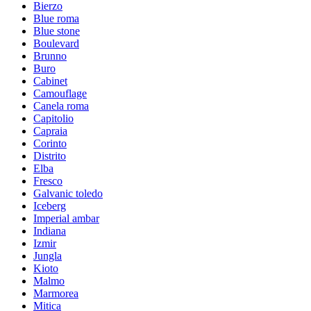
Bierzo
Blue roma
Blue stone
Boulevard
Brunno
Buro
Cabinet
Camouflage
Canela roma
Capitolio
Capraia
Corinto
Distrito
Elba
Fresco
Galvanic toledo
Iceberg
Imperial ambar
Indiana
Izmir
Jungla
Kioto
Malmo
Marmorea
Mitica